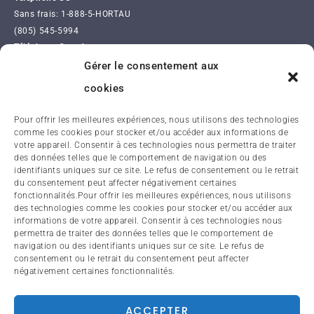
Sans frais: 1-888-5-HORTAU
(805) 545-5994
Téléphone Canada
Sans frais: 1-833-6-HORTAU
Gérer le consentement aux
(418) 836-7927
cookies
NOUS SUIVRE
Pour offrir les meilleures expériences, nous utilisons des technologies
comme les cookies pour stocker et/ou accéder aux informations de
votre appareil. Consentir à ces technologies nous permettra de traiter
des données telles que le comportement de navigation ou des
identifiants uniques sur ce site. Le refus de consentement ou le retrait
du consentement peut affecter négativement certaines
fonctionnalités.Pour offrir les meilleures expériences, nous utilisons
des technologies comme les cookies pour stocker et/ou accéder aux
informations de votre appareil. Consentir à ces technologies nous
permettra de traiter des données telles que le comportement de
APP LOGIN
navigation ou des identifiants uniques sur ce site. Le refus de
consentement ou le retrait du consentement peut affecter
négativement certaines fonctionnalités.
LANGUE
Français
ACCEPTER