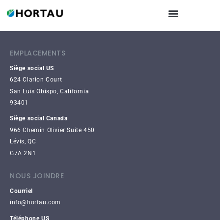
EMPLACEMENTS
Siège social US
624 Clarion Court
San Luis Obispo, California
93401
Siège social Canada
966 Chemin Olivier Suite 450
Lévis, QC
G7A 2N1
NOUS JOINDRE
Courriel
info@hortau.com
Téléphone US