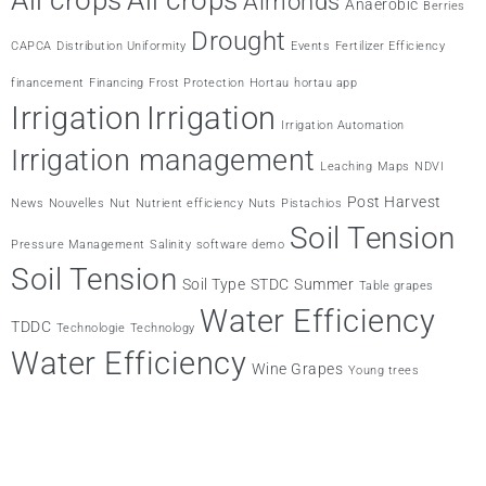
Almonds
Anaerobic
Berries
Drought
CAPCA
Distribution Uniformity
Events
Fertilizer Efficiency
financement
Financing
Frost Protection
Hortau
hortau app
Irrigation
Irrigation
Irrigation Automation
Irrigation management
Leaching
Maps
NDVI
Post Harvest
News
Nouvelles
Nut
Nutrient efficiency
Nuts
Pistachios
Soil Tension
Pressure Management
Salinity
software demo
Soil Tension
Soil Type
STDC
Summer
Table grapes
Water Efficiency
TDDC
Technologie
Technology
Water Efficiency
Wine Grapes
Young trees